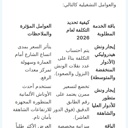
والعوامل التشغيلية كالتالي:
كيفية تحديد
باقة الخدمة
العوامل المؤثرة
التكلفة لعام
المطلوبة
والملاحظات
2026
إيجار ونش
يتأثر السعر بمدى
يتم احتساب
هيدروليكي
اتساع الشارع أمام
التكلفة بناءً على
(الأدوار
العمارة وسهولة
عدد نقلات الونش
المنخفضة
تمركز معدات
(النزول والصعود).
والمتوسطة)
الرفع.
تخضع لتسعير
نستخدم أحدث
إيجار ونش
ممرن يعتمد على
الأوناش الألمانية
متطور
رقم الطابق
المتطورة المجهزة
للأدوار العليا
الدقيق (فوق الدور
للارتفاعات الشاهقة
والشاهقة
العاشر).
بأمان تام.
الباقة
ميزانية مخصصة
العرض الأكثر طلباً