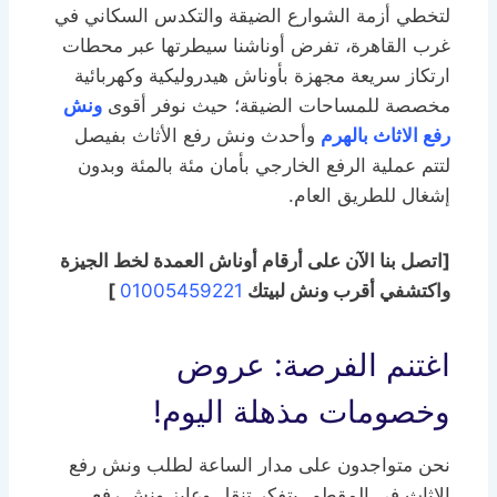
لتخطي أزمة الشوارع الضيقة والتكدس السكاني في
غرب القاهرة، تفرض أوناشنا سيطرتها عبر محطات
ارتكاز سريعة مجهزة بأوناش هيدروليكية وكهربائية
مخصصة للمساحات الضيقة؛ حيث نوفر أقوى
ونش
رفع الاثاث بالهرم
وأحدث ونش رفع الأثاث بفيصل
لتتم عملية الرفع الخارجي بأمان مئة بالمئة وبدون
إشغال للطريق العام.
[اتصل بنا الآن على أرقام أوناش العمدة لخط الجيزة
واكتشفي أقرب ونش لبيتك
01005459221
]
اغتنم الفرصة: عروض
وخصومات مذهلة اليوم!
نحن متواجدون على مدار الساعة لطلب ونش رفع
الاثاث في المقطم. بتفكر تنقل وعايز ونش رفع