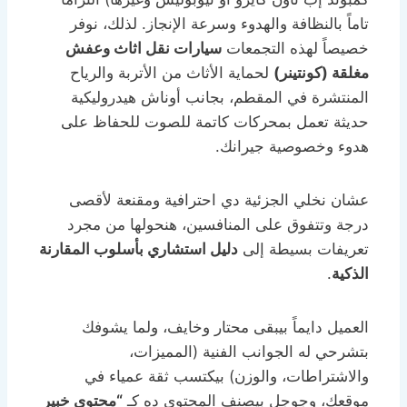
تاماً بالنظافة والهدوء وسرعة الإنجاز. لذلك، نوفر
خصيصاً لهذه التجمعات
سيارات نقل اثاث وعفش
مغلقة (كونتينر)
لحماية الأثاث من الأتربة والرياح
المنتشرة في المقطم، بجانب أوناش هيدروليكية
حديثة تعمل بمحركات كاتمة للصوت للحفاظ على
هدوء وخصوصية جيرانك.
عشان نخلي الجزئية دي احترافية ومقنعة لأقصى
درجة وتتفوق على المنافسين، هنحولها من مجرد
تعريفات بسيطة إلى
دليل استشاري بأسلوب المقارنة
الذكية
.
العميل دايماً بيبقى محتار وخايف، ولما يشوفك
بتشرحي له الجوانب الفنية (المميزات،
والاشتراطات، والوزن) بيكتسب ثقة عمياء في
موقعك، وجوجل بيصنف المحتوى ده كـ
“محتوى خبير